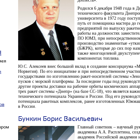
доблесть».
Родился 6 декабря 1948 года в 
технического факультета Днепро
университета в 1972 году посту
путь от помощника мастера до г
предприятий по выпуску ракетно
работы на должностях заместите
ПО ЮМЗ, при непосредственном 
производство знаменитые «утки
(БЖРК), которые до сих пор нахо
ы
также многоцелевой двухступен
компонентах топлива.
Ю.С. Алексеев внес большой вклад в создание консорциума «М
Норвегия). По его инициативе и при непосредственном участи
я
государствами по изготовлению ракет-носителей системы «Зен
пусков с морской платформы. За последние годы под руководс
другие проекты доставки на рабочие орбиты космических аппар
трех ракет системы «Днепр» (на базе СС-18), что является важ
технического потенциала Украины и России. Под его руководст
потенциала ракетных комплексов, ранее изготовленных Южмаш
ов
в России.
Бункин Борис Васильевич
Главный советник – научный р
академика А.А. Расплетина, соз
академик Российской академии 