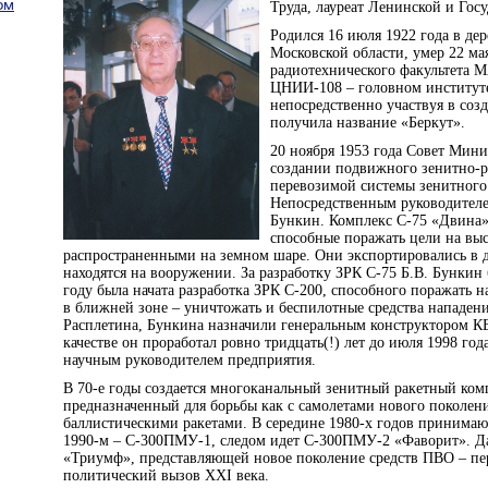
ом
Труда, лауреат Ленинской и Го
Родился 16 июля 1922 года в д
Московской области, умер 22 ма
радиотехнического факультета М
ЦНИИ-108 – головном институте
непосредственно участвуя в со
получила название «Беркут».
20 ноября 1953 года Совет Мин
создании подвижного зенитно-р
перевозимой системы зенитного
Непосредственным руководителе
Бункин. Комплекс С-75 «Двина»
способные поражать цели на выс
распространенными на земном шаре. Они экспортировались в дес
находятся на вооружении. За разработку ЗРК С-75 Б.В. Бункин 
году была начата разработка ЗРК С-200, способного поражать н
в ближней зоне – уничтожать и беспилотные средства нападения
Расплетина, Бункина назначили генеральным конструктором К
качестве он проработал ровно тридцать(!) лет до июля 1998 года
научным руководителем предприятия.
В 70-е годы создается многоканальный зенитный ракетный ком
предназначенный для борьбы как с самолетами нового поколени
баллистическими ракетами. В середине 1980-х годов принима
1990-м – С-300ПМУ-1, следом идет С-300ПМУ-2 «Фаворит». Дал
«Триумф», представляющей новое поколение средств ПВО – пер
политический вызов XXI века.