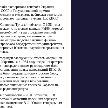
лужбы экспортного контроля Украины,
и СССР и Государственной премии
денами и медалями; избирался депутатом
х созывов, кандидат в члены ЦК КПСС.
.Казановка Тульской области. С 1951 года
ровском, с почтовым ящиком №186, который
автомобилей на изготовление военной
таршим мастером, начальником трех
ыва от производства закончил физико-
тровского государственного университета,
м парткома Южмаша, партийная организация
ловек.
утвержден заведующим отделом оборонной
краины, а в 1984 году избран секретарем
 непосредственным руководством была
 организации новых направлений ВПК. Во
е были созданы конструкторские бюро,
уты, занимающиеся проектированием и
значения всех видов базирования,
новые авианосные крейсера, корабли на
я радиоаппаратура.
производства – Д.Ф. Устинова, Л.В.
аботках и освоении новейших образцов
ржал назначение В.Ф. Уткина генеральным
ровичем.