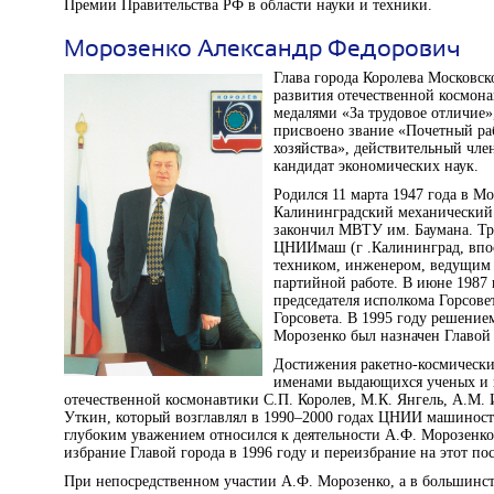
Премии Правительства РФ в области науки и техники.
Морозенко Александр Федорович
Глава города Королева Московск
развития отечественной космон
медалями «За трудовое отличие»
присвоено звание «Почетный р
хозяйства», действительный чле
кандидат экономических наук.
Родился 11 марта 1947 года в Мо
Калининградский механический 
закончил МВТУ им. Баумана. Тру
ЦНИИмаш (г .Калининград, впосл
техником, инженером, ведущим 
партийной работе. В июне 1987 
председателя исполкома Горсовет
Горсовета. В 1995 году решение
Морозенко был назначен Главой 
Достижения ракетно-космически
именами выдающихся ученых и к
отечественной космонавтики С.П. Королев, М.К. Янгель, А.М. 
Уткин, который возглавлял в 1990–2000 годах ЦНИИ машиностр
глубоким уважением относился к деятельности А.Ф. Морозенко,
избрание Главой города в 1996 году и переизбрание на этот пос
При непосредственном участии А.Ф. Морозенко, а в большинст