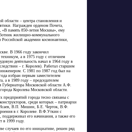
ой области – центра становления и
автики. Награжден орденом Почета,
, «В память 850-летия Москвы», ему
аботник жилищно-коммунального
н Российской академии космонавтики,
скве. В 1966 году закончил
техникум, а в 1975 году с отличием
довую деятельность начал в 1964 году в
едствии – г. Королев). Работал старшим
инженером. С 1981 по 1987 год был на
года избран первым заместителем
а, а в 1989 году – председателем
м Губернатора Московской области А.Ф.
города Королева Московской области.
х предприятий города тесно связаны с
онструкторов, среди которых – патриархи
Исаев, В.П. Мишин, Б.Е. Черток, В.Ф.
оения в г. Королеве. В.Ф.Уткин с
 поддерживал его начинания, а также его
т в 1999 году.
ве случаев по его инициативе, решен ряд