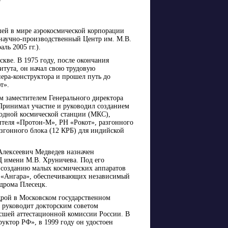
ей в мире аэрокосмической корпорации
научно-производственный Центр им. М.В.
ль 2005 гг.).
скве. В 1975 году, после окончания
итута, он начал свою трудовую
ера-конструктора и прошел путь до
т».
м заместителем Генерального директора
Принимал участие и руководил созданием
одной космической станции (МКС),
теля «Протон-М», РН «Рокот», разгонного
згонного блока (12 КРБ) для индийской
Алексеевич Медведев назначен
 имени М.В. Хруничева. Под его
о созданию малых космических аппаратов
й «Ангара», обеспечивающих независимый
одрома Плесецк.
дрой в Московском государственном
 руководит докторским советом
сшей аттестационной комиссии России. В
уктор РФ», в 1999 году он удостоен