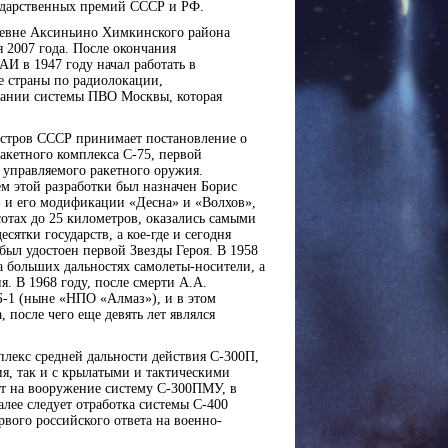
сударственных премий СССР и РФ.
еревне Аксиньино Химкинского района
я 2007 года. После окончания
АИ в 1947 году начал работать в
 страны по радиолокации,
здании системы ПВО Москвы, которая
истров СССР принимает постановление о
акетного комплекса С-75, первой
 управляемого ракетного оружия.
м этой разработки был назначен Борис
 и его модификации «Десна» и «Волхов»,
отах до 25 километров, оказались самыми
ятки государств, а кое-где и сегодня
был удостоен первой Звезды Героя. В 1958
а больших дальностях самолеты-носители, а
. В 1968 году, после смерти А.А.
Б-1 (ныне «НПО «Алмаз»), и в этом
, после чего еще девять лет являлся
плекс средней дальности действия С-300П,
я, так и с крылатыми и тактическими
ют на вооружение систему С-300ПМУ, в
ее следует отработка системы С-400
вого российского ответа на военно-