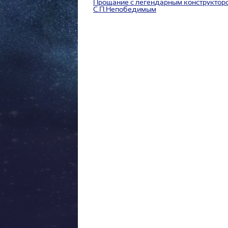
Прощание с легендарным конструктор
С.П.Непобедимым