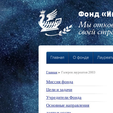
Фонд «И
Мы отков
своей стра
Главная
О фонде
Лауреат
Главная
Галерея лауреатов 2003
►
Миссия фонда
Цели и задачи
Учредители Фонда
Основные направления
деятельности