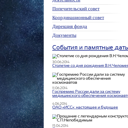
Попечительский совет
Координационный совет
Дирекция фонда
Документы
События и памятные дат
30.06.2014
Столетие со дня рождения В.Н.Челоме
11.06.2014
Госпремию России дали за систему
медицинского обеспечения космонавт
4.06.2014
ОАО «ИСС»: настоящее и будущее
15.04.2014