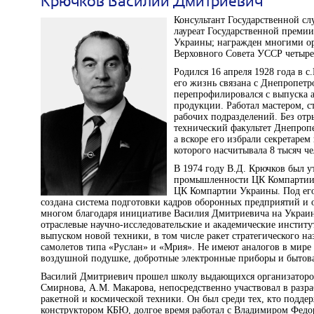
Крючков Василий Дмитриевич
Консультант Государственной с
лауреат Государственной преми
Украины; награжден многими ор
Верховного Совета УССР четыре
Родился 16 апреля 1928 года в с
его жизнь связана с Днепропет
перепрофилировался с выпуска 
продукции. Работал мастером, с
рабочих подразделений. Без отр
технический факультет Днепропе
а вскоре его избрали секретаре
которого насчитывала 8 тысяч че
В 1974 году В.Д. Крючков был 
промышленности ЦК Компартии У
ЦК Компартии Украины. Под его
создана система подготовки кадров оборонных предприятий и
многом благодаря инициативе Василия Дмитриевича на Украин
отраслевые научно-исследовательские и академические инстит
выпуском новой техники, в том числе ракет стратегического на
самолетов типа «Руслан» и «Мрия». Не имеют аналогов в мире 
воздушной подушке, добротные электронные приборы и бытова
Василий Дмитриевич прошел школу выдающихся организаторов 
Смирнова, А.М. Макарова, непосредственно участвовал в разр
ракетной и космической техники. Он был среди тех, кто подде
конструктором КБЮ, долгое время работал с Владимиром Федо