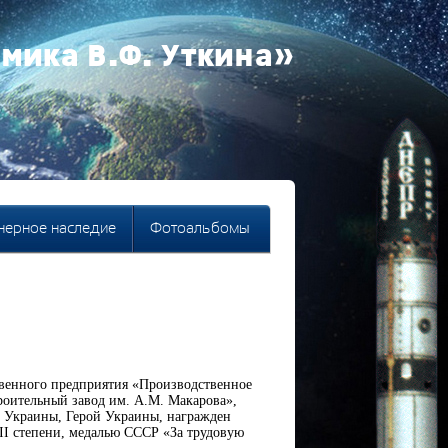
мика В.Ф. Уткина»
ерное наследие
Фотоальбомы
твенного предприятия «Производственное
ительный завод им. А.М. Макарова»,
и Украины, Герой Украины, награжден
II степени, медалью СССР «За трудовую