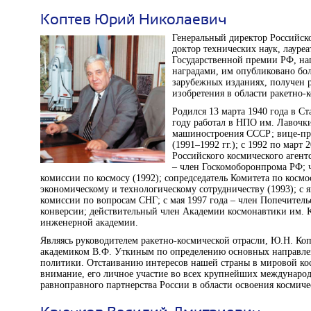
Коптев Юрий Николаевич
Генеральный директор Российског
доктор технических наук, лаур
Государственной премии РФ, н
наградами, им опубликовано бол
зарубежных изданиях, получен р
изобретения в области ракетно-
Родился 13 марта 1940 года в С
году работал в НПО им. Лавочк
машиностроения СССР; вице-пр
(1991–1992 гг.); с 1992 по март
Российского космического агентс
– член Госкомоборонпрома РФ;
комиссии по космосу (1992); сопредседатель Комитета по косм
экономическому и технологическому сотрудничеству (1993); с 
комиссии по вопросам СНГ; с мая 1997 года – член Попечитель
конверсии; действительный член Академии космонавтики им. 
инженерной академии.
Являясь руководителем ракетно-космической отрасли, Ю.Н. Коп
академиком В.Ф. Уткиным по определению основных направле
политики. Отстаиванию интересов нашей страны в мировой кос
внимание, его личное участие во всех крупнейших международ
равноправного партнерства России в области освоения космиче