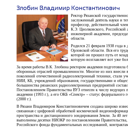
Злобин Владимир Константинович
Ректор Рязанской государственн
заслуженный деятель науки и те
профессор, действительный чле
К.Э. Циолковского, Российской 
инженерной академии, председат
области.
Родился 21 февраля 1938 года в
Орловской области. Вся его труд
которой он прошел путь от млад
которую возглавляет вот уже боле
За время работы В.К. Злобина ректором академия подготовила б
оборонных отраслей промышленности. Многие из них внесли в
поколений отечественной радиоэлектронный техники, стали у
НИИ, КБ, учреждений образования, государственными и общес
большинства рязанских радиоэлектронных предприятий состав
Постановлением Правительства ВУЗ отнесен к числу ведущих по 
академии (1993 г.), а его ОКБ «Спектр» – статус федерального
(2000 г.).
В Рязани Владимиром Константиновичем создана широко извест
связанная с цифровой обработкой космической видеоинформаци
пространства и дистанционного зондирования Земли. За 40 лет
выполнены десятки НИОКР по постановлениям Правительства,
Российского фонда фундаментальных исследований, контрактам