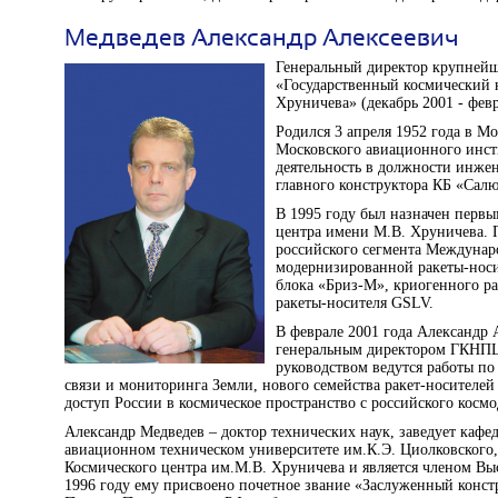
Медведев Александр Алексеевич
Генеральный директор крупнейш
«Государственный космический 
Хруничева» (декабрь 2001 - февра
Родился 3 апреля 1952 года в Мо
Московского авиационного инст
деятельность в должности инжен
главного конструктора КБ «Салю
В 1995 году был назначен первы
центра имени М.В. Хруничева. 
российского сегмента Междунар
модернизированной ракеты-носи
блока «Бриз-М», криогенного ра
ракеты-носителя GSLV.
В феврале 2001 года Александр 
генеральным директором ГКНПЦ
руководством ведутся работы п
связи и мониторинга Земли, нового семейства ракет-носителе
доступ России в космическое пространство с российского косм
Александр Медведев – доктор технических наук, заведует кафе
авиационном техническом университете им.К.Э. Циолковского,
Космического центра им.М.В. Хруничева и является членом Вы
1996 году ему присвоено почетное звание «Заслуженный констр