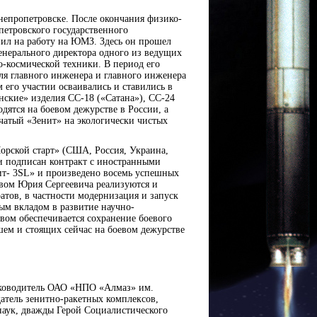
Днепропетровске. После окончания физико-
петровского государственного
пил на работу на ЮМЗ. Здесь он прошел
енерального директора одного из ведущих
-космической техники. В период его
ля главного инженера и главного инженера
его участии осваивались и ставились в
нские» изделия СС-18 («Сатана»), СС-24
дятся на боевом дежурстве в России, а
чатый «Зенит» на экологически чистых
орской старт» (США, Россия, Украина,
и подписан контракт с иностранными
ит- 3SL» и произведено восемь успешных
твом Юрия Сергеевича реализуются и
атов, в частности модернизация и запуск
ным вкладом в развитие научно-
вом обеспечивается сохранение боевого
ем и стоящих сейчас на боевом дежурстве
уководитель ОАО «НПО «Алмаз» им.
датель зенитно-ракетных комплексов,
наук, дважды Герой Социалистического