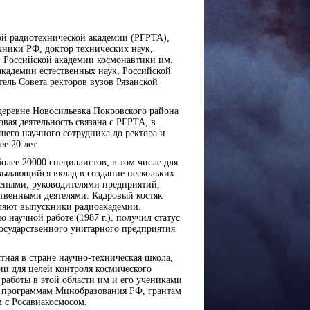
ой радиотехнической академии (РГРТА),
хники РФ, доктор технических наук,
н Российской академии космонавтики им.
академии естественных наук, Российской
ель Совета ректоров вузов Рязанской
 деревне Новосильевка Покровского района
овая деятельность связана с РГРТА, в
шего научного сотрудника до ректора и
е 20 лет.
олее 20000 специалистов, в том числе для
ыдающийся вклад в создание нескольких
чеными, руководителями предприятий,
твенными деятелями. Кадровый костяк
ляют выпускники радиоакадемии.
научной работе (1987 г.), получил статус
 государственного унитарного предприятия
ная в стране научно-техническая школа,
и для целей контроля космического
 работы в этой области им и его учениками
 программам Минобразования РФ, грантам
 с Росавиакосмосом.