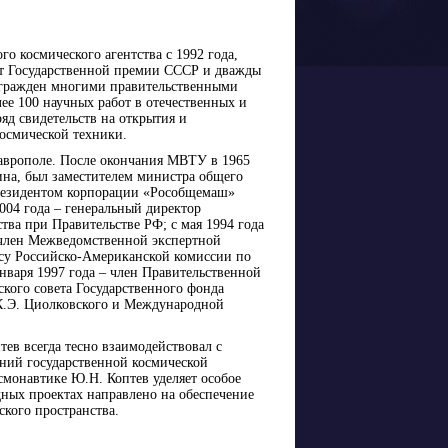
о космического агентства с 1992 года,
еат Государственной премии СССР и дважды
агражден многими правительственными
ее 100 научных работ в отечественных и
яд свидетельств на открытия и
космической техники.
таврополе. После окончания МВТУ в 1965
ина, был заместителем министра общего
езидентом корпорации «Рособщемаш»
 2004 года – генеральный директор
тва при Правительстве РФ; с мая 1994 года
 член Межведомственной экспертной
осу Российско-Американской комиссии по
января 1997 года – член Правительственной
ского совета Государственного фонда
К.Э. Циолковского и Международной
тев всегда тесно взаимодействовал с
ний государственной космической
монавтике Ю.Н. Коптев уделяет особое
ных проектах направлено на обеспечение
ского пространства.