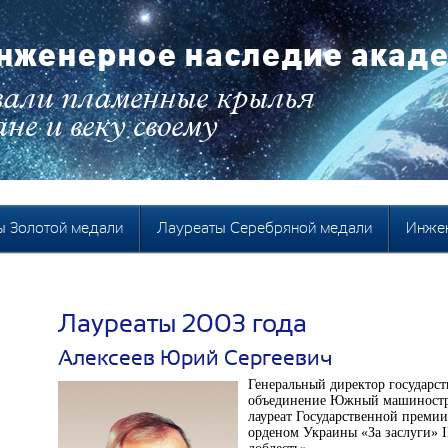
нженерное наследие акаде
али пламенные крылья
не и веку своему
ы Золотой медали
Лауреаты Серебряной медали
Инжен
Лауреаты 2003 года
Алексеев Юрий Сергеевич
Генеральный директор государс
объединение Южный машиностро
лауреат Государственной преми
орденом Украины «За заслуги» I